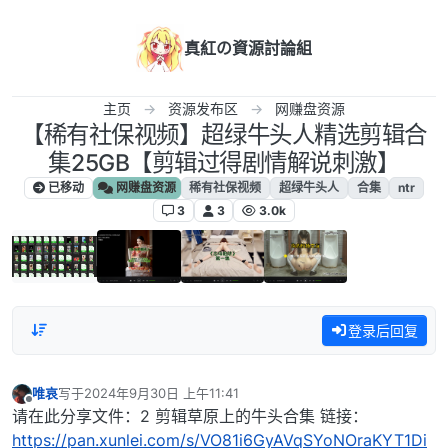
跳转至内容
真紅の資源討論組
主页
资源发布区
网赚盘资源
【稀有社保视频】超绿牛头人精选剪辑合
集25GB【剪辑过得剧情解说刺激】
已移动
网赚盘资源
稀有社保视频
超绿牛头人
合集
ntr
3
3
3.0k
登录后回复
唯哀
写于
2024年9月30日 上午11:41
最后由 编辑
离线
请在此分享文件：2 剪辑草原上的牛头合集 链接：
https://pan.xunlei.com/s/VO81i6GyAVqSYoNOraKYT1Di