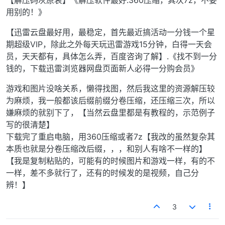
【解压码灰原哀】《解压软件最好.360压缩，其次7z，不要
用别的！》
【迅雷云盘最好用，最稳定，首先最近搞活动一分钱一个星
期超级VIP，除此之外每天玩迅雷游戏15分钟，白得一天会
员，天天都有，具体怎么弄，百度咨询了解】.《找不到一分
钱的，下载迅雷浏览器网盘页面新人必得一分购会员》
游戏和图片没啥关系，懒得找图，然后我这里的资源解压较
为麻烦，我一般都该后缀前缀分卷压缩，还压缩三次，所以
嫌麻烦的就别下了，【当然云盘里都是有教程的，示范例子
写的很清楚】
下载完了重启电脑，用360压缩或者7z【我改的虽然复杂其
本质也就是分卷压缩改后缀，，，和别人有啥不一样的】
【我是复制粘贴的，可能有的时候图片和游戏一样，有的不
一样，差不多就行了，还有的时候发的是视频，自己分
辨！】
3