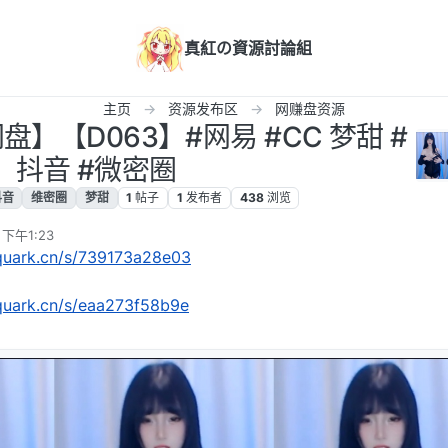
真紅の資源討論組
主页
资源发布区
网赚盘资源
】【D063】#网易 #CC 梦甜 #
抖音 #微密圈
抖音
维密圈
梦甜
1
帖子
1
发布者
438
浏览
 下午1:23
.quark.cn/s/739173a28e03
.quark.cn/s/eaa273f58b9e