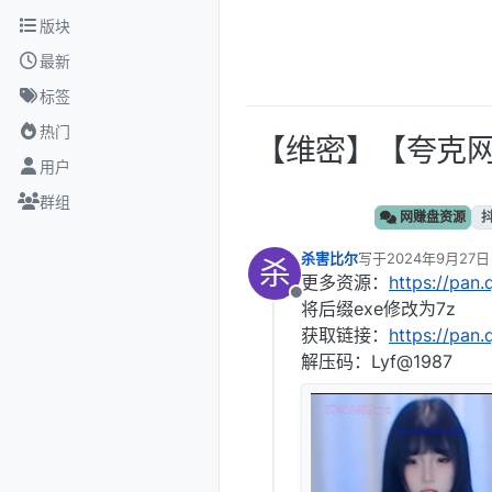
跳转至内容
版块
最新
标签
热门
【维密】‎【夸克网盘
用户
群组
网赚盘资源
杀害比尔
写于
2024年9月27日
杀
最后由 编辑
更多资源：
https://pan
离线
将后缀exe修改为7z
获取链接：
https://pan
解压码：Lyf@1987