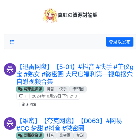
跳转至内容
真紅の資源討論組
登录以发布
‎【迅雷网盘】【5-01】#抖音 #快手 #芷仪g
杀
宝 #熟女 #微密圈 大尺度福利第一视角抠穴
自慰视频合集
网赚盘资源
抖音
快手
维密圈
1
2024年10月29日 下午2:10
尚无回复
【维密】‎【夸克网盘】【D063】#网易
杀
#CC 梦甜 #抖音 #微密圈
网赚盘资源
抖音
维密圈
梦甜