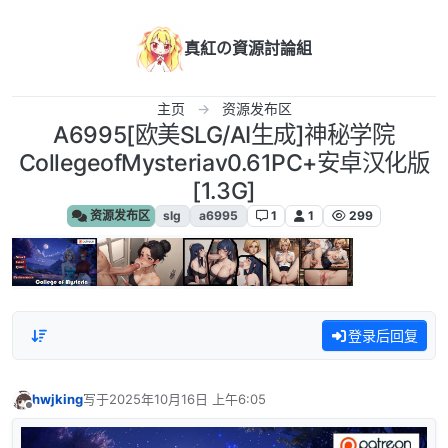
跳转至内容
真紅の資源討論組
主页
资源发布区
A6995[欧美SLG/AI生成]神秘学院
CollegeofMysteriav0.61PC+安卓汉化版
[1.3G]
资源发布区
slg
a6995
1
1
299
登录后回复
hwjking
写于
2025年10月16日 上午6:05
最后由 编辑
离线