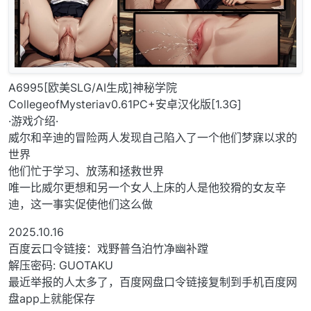
A6995[欧美SLG/AI生成]神秘学院
CollegeofMysteriav0.61PC+安卓汉化版[1.3G]
·游戏介绍·
威尔和辛迪的冒险两人发现自己陷入了一个他们梦寐以求的
世界
他们忙于学习、放荡和拯救世界
唯一比威尔更想和另一个女人上床的人是他狡猾的女友辛
迪，这一事实促使他们这么做
2025.10.16
百度云口令链接：戏野普刍泊竹净幽补蹚
解压密码: GUOTAKU
最近举报的人太多了，百度网盘口令链接复制到手机百度网
盘app上就能保存