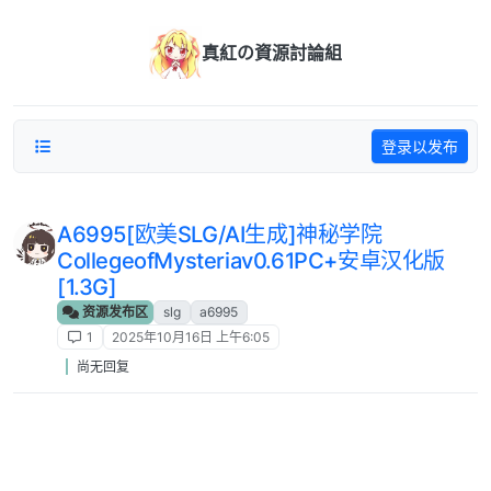
跳转至内容
真紅の資源討論組
登录以发布
A6995[欧美SLG/AI生成]神秘学院
CollegeofMysteriav0.61PC+安卓汉化版
[1.3G]
资源发布区
slg
a6995
1
2025年10月16日 上午6:05
尚无回复