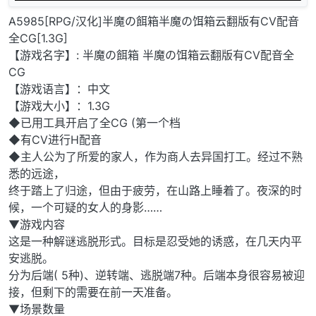
A5985[RPG/汉化]半魔の餌箱半魔の饵箱云翻版有CV配音
全CG[1.3G]
【游戏名字】: 半魔の餌箱 半魔の饵箱云翻版有CV配音全
CG
【游戏语言】：中文
【游戏大小】：1.3G
◆已用工具开启了全CG (第一个档
◆有CV进行H配音
◆主人公为了所爱的家人，作为商人去异国打工。经过不熟
悉的远途，
终于踏上了归途，但由于疲劳，在山路上睡着了。夜深的时
候，一个可疑的女人的身影……
▼游戏内容
这是一种解谜逃脱形式。目标是忍受她的诱惑，在几天内平
安逃脱。
分为后端( 5种)、逆转端、逃脱端7种。后端本身很容易被迎
接，但剩下的需要在前一天准备。
▼场景数量