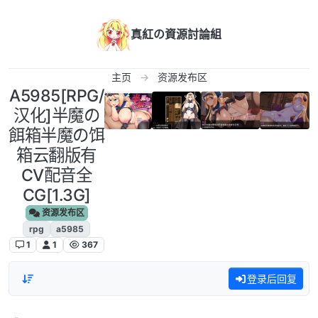
跳转至内容
真紅の資源討論組
主页
资源发布区
A5985[RPG/
汉化]半魔の
餌箱半魔の饵
箱云翻版有
CV配音全
CG[1.3G]
资源发布区
rpg
a5985
1
1
367
登录后回复