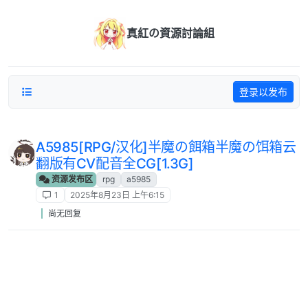
跳转至内容
真紅の資源討論組
登录以发布
A5985[RPG/汉化]半魔の餌箱半魔の饵箱云
翻版有CV配音全CG[1.3G]
资源发布区
rpg
a5985
1
2025年8月23日 上午6:15
尚无回复