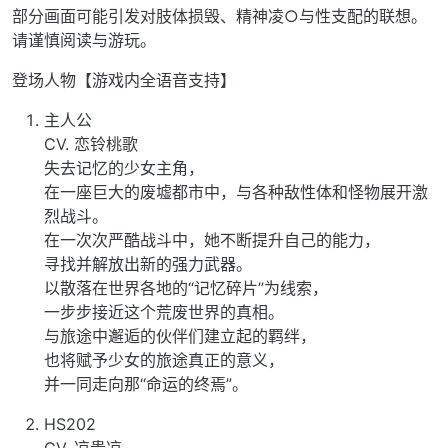
部分画面可能引发对肢体损毁、精神凌○与性支配的联想。
请谨慎阅读与游玩。
登场人物【游戏内全语音支持】
主人公
CV. 恋铃桃歌
失去记忆的少女主角，
在一座巨大的废墟都市中，与各种敌性体和怪物展开激
烈战斗。
在一次次严酷战斗中，她不断提升自己的能力，
寻找并解放出新的强力武器。
以散落在世界各地的“记忆碎片”为线索，
一步步接近这个荒废世界的真相。
与旅途中邂逅的伙伴们建立起的羁绊，
也将赋予少女的旅途真正的意义，
并一同走向那“命运的终焉”。
HS202