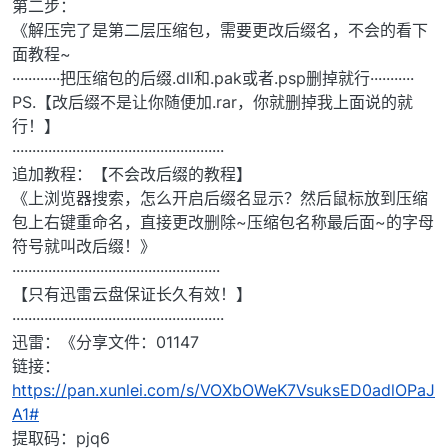
第二步：
《解压完了是第二层压缩包，需要更改后缀名，不会的看下
面教程~
············把压缩包的后缀.dll和.pak或者.psp删掉就行···········
PS.【改后缀不是让你随便加.rar，你就删掉我上面说的就
行！】
·····················································
追加教程：【不会改后缀的教程】
《上浏览器搜索，怎么开启后缀名显示？然后鼠标放到压缩
包上右键重命名，直接更改删除~压缩包名称最后面~的字母
符号就叫改后缀！》
····················································
【只有迅雷云盘保证长久有效！】
·····················································
迅雷：《分享文件：01147
链接：
https://pan.xunlei.com/s/VOXbOWeK7VsuksED0adlOPaJ
A1#
提取码：pjq6