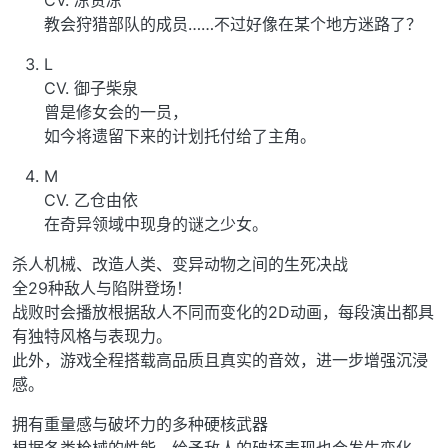
CV. 凉贵凉
教会狩猎部队的成员……不过好像在某个地方迷路了？
L
CV. 御子柴泉
曾是修女会的一员，
如今将遗留下来的计划托付给了主角。
M
CV. 乙仓由依
在奇异领域中现身的谜之少女。
杀人机械、改造人类、变异动物之间的生死决战
全29种敌人与陷阱登场！
战败时会播放根据敌人不同而变化的2D动画，每段演出都具
有独特风格与表现力。
此外，游戏全程搭载高品质且真实的音效，进一步增强沉浸
感。
拥有重量感与破坏力的多种硬核武器