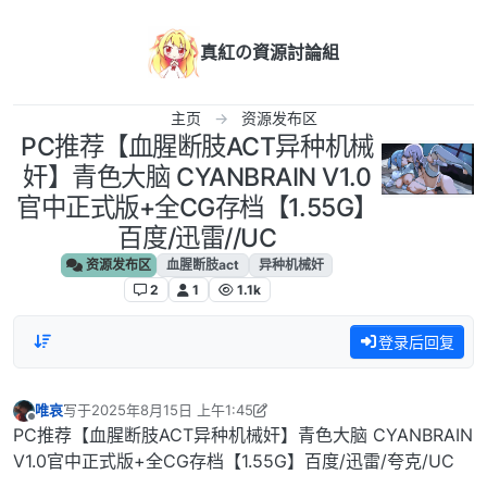
跳转至内容
真紅の資源討論組
主页
资源发布区
PC推荐【血腥断肢ACT异种机械
奸】青色大脑 CYANBRAIN V1.0
官中正式版+全CG存档【1.55G】
百度/迅雷//UC
资源发布区
血腥断肢act
异种机械奸
2
1
1.1k
登录后回复
唯哀
写于
2025年8月15日 上午1:45
最后由 唯哀 编辑
2025年8月14日 下午8:58
离线
PC推荐【血腥断肢ACT异种机械奸】青色大脑 CYANBRAIN
V1.0官中正式版+全CG存档【1.55G】百度/迅雷/夸克/UC