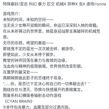
特殊癖好/变态 科幻 暴力 肛交 机械X 异种X 虫X 虐待/ryona
游戏简介：
未知的时间，未知的空间——
当无名少女睁开双眼的瞬间，命运已深深刻入她的骨髓。
在从未祈祷过的世界里，她孤身迎战那支离破碎的机械荒
原。
无尽的杀戮，绝望的邂逅——
那摇曳不定的蓝光一次次被击碎、被掠夺，
即便如此，少女从未停下脚步。
教堂的钟声回荡在暴力与救赎的边缘，
当血肉与精神的极限崩塌，世界悄然改变形貌。
在噩梦的最深处——
两颗映照彼此影子的灵魂终于现身。
“……你，是否已下定决心将自己的一切奉献出去？”
围绕存在与湮灭、恐惧与快感展开的黑暗寓言。
颓废系科幻横版卷轴射击动作游戏
《CYAN BRAIN》
※本作包含暴力、血腥及部分过激内容。