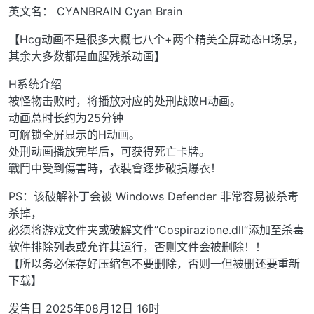
英文名： CYANBRAIN Cyan Brain
【Hcg动画不是很多大概七八个+两个精美全屏动态H场景，
其余大多数都是血腥残杀动画】
H系统介绍
被怪物击败时，将播放对应的处刑战败H动画。
动画总时长约为25分钟
可解锁全屏显示的H动画。
处刑动画播放完毕后，可获得死亡卡牌。
戰鬥中受到傷害時，衣裝會逐步破損爆衣！
PS：该破解补丁会被 Windows Defender 非常容易被杀毒
杀掉，
必须将游戏文件夹或破解文件”Cospirazione.dll”添加至杀毒
软件排除列表或允许其运行，否则文件会被删除！！
【所以务必保存好压缩包不要删除，否则一但被删还要重新
下载】
发售日 2025年08月12日 16时