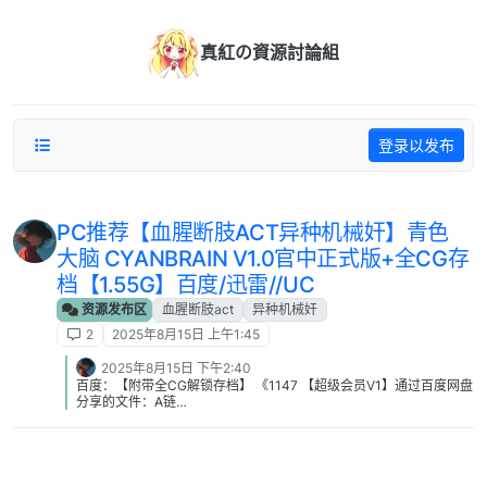
跳转至内容
真紅の資源討論組
登录以发布
PC推荐【血腥断肢ACT异种机械奸】青色
大脑 CYANBRAIN V1.0官中正式版+全CG存
档【1.55G】百度/迅雷//UC
资源发布区
血腥断肢act
异种机械奸
2
2025年8月15日 上午1:45
2025年8月15日 下午2:40
百度：【附带全CG解锁存档】 《1147 【超级会员V1】通过百度网盘
分享的文件：A链
接:https://pan.baidu.com/s/15BZ3gSxIfSQe_x22_5Capw?
pwd=1868 复制这段内容打开「百度网盘APP 即可获取」 【超级会
员V1】通过百度网盘分享的文件：B链
接:https://pan.baidu.com/s/1P1-t_UeTKRX3OpMe-_gQoQ?
pwd=1868 复制这段内容打开「百度网盘APP 即可获取」》