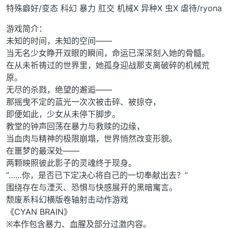
特殊癖好/变态 科幻 暴力 肛交 机械X 异种X 虫X 虐待/ryona
游戏简介：
未知的时间，未知的空间——
当无名少女睁开双眼的瞬间，命运已深深刻入她的骨髓。
在从未祈祷过的世界里，她孤身迎战那支离破碎的机械荒
原。
无尽的杀戮，绝望的邂逅——
那摇曳不定的蓝光一次次被击碎、被掠夺，
即便如此，少女从未停下脚步。
教堂的钟声回荡在暴力与救赎的边缘，
当血肉与精神的极限崩塌，世界悄然改变形貌。
在噩梦的最深处——
两颗映照彼此影子的灵魂终于现身。
“……你，是否已下定决心将自己的一切奉献出去？”
围绕存在与湮灭、恐惧与快感展开的黑暗寓言。
颓废系科幻横版卷轴射击动作游戏
《CYAN BRAIN》
※本作包含暴力、血腥及部分过激内容。