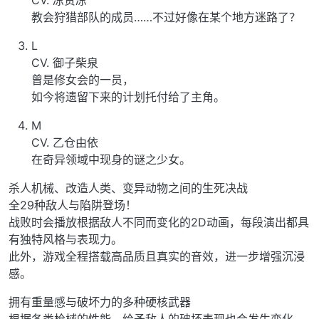
CV. 凉贵凉
教会狩猎部队的成员……不过好像在某个地方迷路了？
L
CV. 御子柴泉
曾是修女会的一员，
如今将遗留下来的计划托付给了主角。
M
CV. 乙仓由依
在奇异领域中现身的谜之少女。
杀人机械、改造人类、变异动物之间的生死决战
全29种敌人与陷阱登场！
战败时会播放根据敌人不同而变化的2D动画，每段演出都具
有独特风格与表现力。
此外，游戏全程搭载高品质且真实的音效，进一步增强沉浸
感。
拥有重量感与破坏力的多种硬核武器