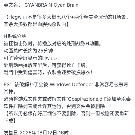
英文名： CYANBRAIN Cyan Brain
【Hcg动画不是很多大概七八个+两个精美全屏动态H场景，
其余大多数都是血腥残杀动画】
H系统介绍
被怪物击败时，将播放对应的处刑战败H动画。
动画总时长约为25分钟
可解锁全屏显示的H动画。
处刑动画播放完毕后，可获得死亡卡牌。
戰鬥中受到傷害時，衣裝會逐步破損爆衣！
PS：该破解补丁会被 Windows Defender 非常容易被杀毒
杀掉，
必须将游戏文件夹或破解文件”Cospirazione.dll”添加至杀毒
软件排除列表或允许其运行，否则文件会被删除！！
【所以务必保存好压缩包不要删除，否则一但被删还要重新
下载】
发售日 2025年08月12日 16时