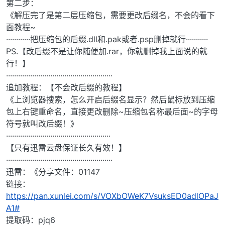
第二步：
《解压完了是第二层压缩包，需要更改后缀名，不会的看下
面教程~
············把压缩包的后缀.dll和.pak或者.psp删掉就行···········
PS.【改后缀不是让你随便加.rar，你就删掉我上面说的就
行！】
·····················································
追加教程：【不会改后缀的教程】
《上浏览器搜索，怎么开启后缀名显示？然后鼠标放到压缩
包上右键重命名，直接更改删除~压缩包名称最后面~的字母
符号就叫改后缀！》
····················································
【只有迅雷云盘保证长久有效！】
·····················································
迅雷：《分享文件：01147
链接：
https://pan.xunlei.com/s/VOXbOWeK7VsuksED0adlOPaJ
A1#
提取码：pjq6