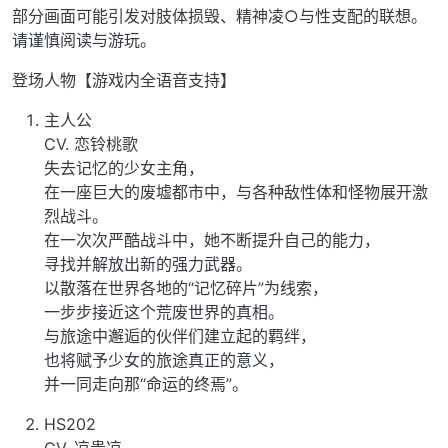
部分画面可能引发对肢体损毁、精神凌○与性支配的联想。
请谨慎阅读与游玩。
登场人物【游戏内全语音支持】
主人公
CV. 恋铃桃歌
失去记忆的少女主角，
在一座巨大的废墟都市中，与各种敌性体和怪物展开激
烈战斗。
在一次次严酷战斗中，她不断提升自己的能力，
寻找并解放出新的强力武器。
以散落在世界各地的“记忆碎片”为线索，
一步步接近这个荒废世界的真相。
与旅途中邂逅的伙伴们建立起的羁绊，
也将赋予少女的旅途真正的意义，
并一同走向那“命运的终焉”。
HS202