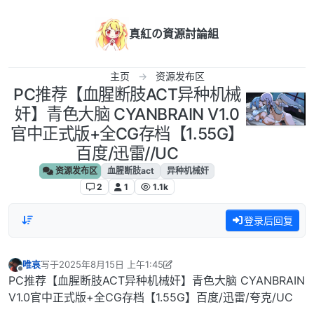
跳转至内容
真紅の資源討論組
主页
资源发布区
PC推荐【血腥断肢ACT异种机械
奸】青色大脑 CYANBRAIN V1.0
官中正式版+全CG存档【1.55G】
百度/迅雷//UC
资源发布区
血腥断肢act
异种机械奸
2
1
1.1k
登录后回复
唯哀
写于
2025年8月15日 上午1:45
最后由 唯哀 编辑
2025年8月14日 下午8:58
离线
PC推荐【血腥断肢ACT异种机械奸】青色大脑 CYANBRAIN
V1.0官中正式版+全CG存档【1.55G】百度/迅雷/夸克/UC