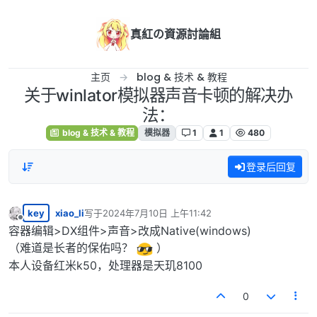
跳转至内容
真紅の資源討論組
主页
blog & 技术 & 教程
关于winlator模拟器声音卡顿的解决办
法：
blog & 技术 & 教程
模拟器
1
1
480
登录后回复
key
xiao_li
写于
2024年7月10日 上午11:42
最后由 编辑
离线
容器编辑>DX组件>声音>改成Native(windows)
（难道是长者的保佑吗？
）
本人设备红米k50，处理器是天玑8100
0