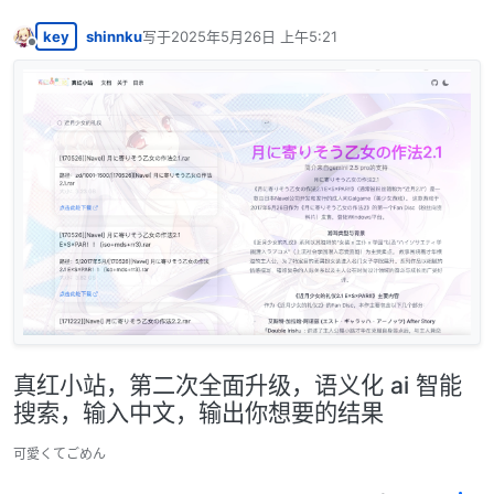
key
shinnku
写于
2025年5月26日 上午5:21
最后由 编辑
离线
真红小站，第二次全面升级，语义化 ai 智能
搜索，输入中文，输出你想要的结果
可愛くてごめん