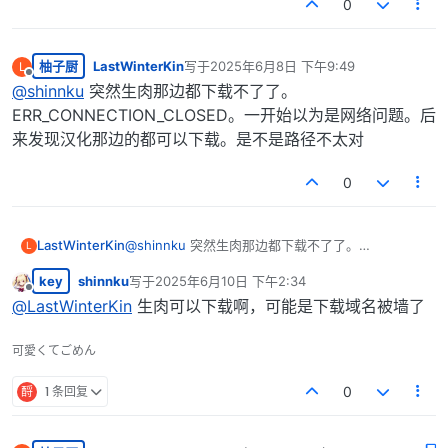
0
柚子厨
LastWinterKin
写于
2025年6月8日 下午9:49
L
最后由 编辑
离线
@
shinnku
突然生肉那边都下载不了了。
ERR_CONNECTION_CLOSED。一开始以为是网络问题。后
来发现汉化那边的都可以下载。是不是路径不太对
0
LastWinterKin
@
shinnku
突然生肉那边都下载不了了。
L
ERR_CONNECTION_CLOSED。一开始以为是网络问
key
shinnku
写于
2025年6月10日 下午2:34
题。后来发现汉化那边的都可以下载。是不是路径不
最后由 编辑
离线
太对
@
LastWinterKin
生肉可以下载啊，可能是下载域名被墙了
可愛くてごめん
酹
1 条回复
0