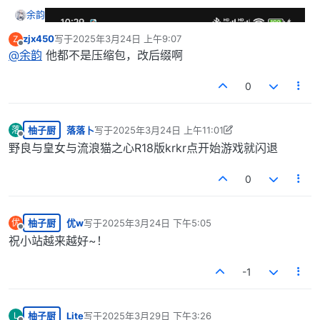
余韵
zjx450
写于
2025年3月24日 上午9:07
Z
最后由 编辑
离线
@
余韵
他都不是压缩包，改后缀啊
0
柚子厨
落落卜
写于
2025年3月24日 上午11:01
落
最后由 落落卜 编辑
2025年3月24日 上午6:07
离线
野良与皇女与流浪猫之心R18版krkr点开始游戏就闪退
0
柚子厨
优w
写于
2025年3月24日 下午5:05
优
最后由 编辑
离线
祝小站越来越好~！
-1
柚子厨
Lite
写于
2025年3月29日 下午3:26
L