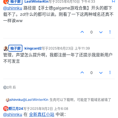
柚子厨
LastWinterKin
写于
2025年6月10日 下午4:33
L
最后由 编辑
离线
@
shinnku
路径是【浮士德galgame游戏合集】开头的都下
载不了。zd什么的都可以诶。刚看了一下这两种域名还真不
一样诶ww
0
柚子厨
kingcard2
写于
2025年6月23日 上午11:39
最后由 编辑
离线
管理，声望怎么提升啊，我都注册一年了还提示我是新用户
不可发言
0
2月 后
shinnku
@
LastWinterKin
生肉可以下载啊，可能是下载域名被墙了
酹江月24
写于
2025年9月2日 上午6:08
酹
最后由 编辑
离线
@
shinnku
在
全新真红小站
中说：