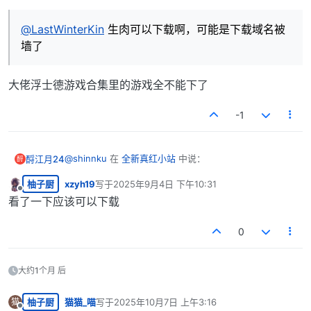
@
LastWinterKin
生肉可以下载啊，可能是下载域名被
墙了
大佬浮士德游戏合集里的游戏全不能下了
-1
@
shinnku
在
全新真红小站
中说：
酹江月24
酹
柚子厨
xzyh19
写于
2025年9月4日 下午10:31
最后由 编辑
离线
@
LastWinterKin
生肉可以下载啊，可能是下载域名
看了一下应该可以下载
被墙了
大佬浮士德游戏合集里的游戏全不能下了
0
大约1个月 后
柚子厨
猫猫_喵
写于
2025年10月7日 上午3:16
猫
最后由 编辑