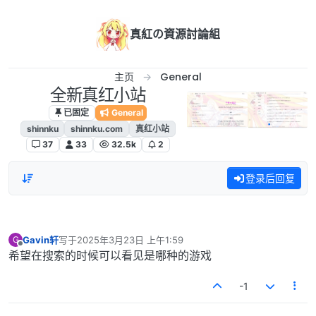
跳转至内容
真紅の資源討論組
主页
General
全新真红小站
已固定
General
shinnku
shinnku.com
真红小站
37
33
32.5k
2
登录后回复
Gavin轩
写于
2025年3月23日 上午1:59
G
最后由 编辑
离线
希望在搜索的时候可以看见是哪种的游戏
-1