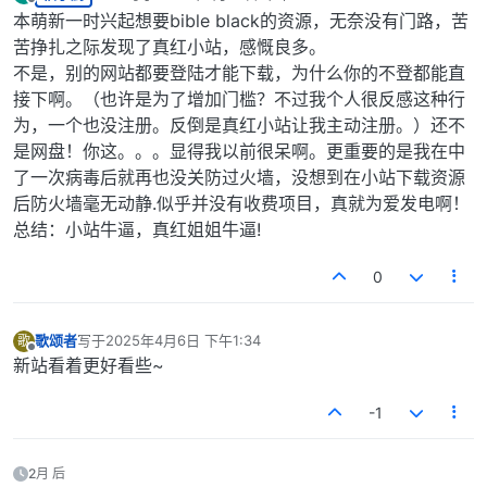
最后由 编辑
离线
本萌新一时兴起想要bible black的资源，无奈没有门路，苦
苦挣扎之际发现了真红小站，感慨良多。
不是，别的网站都要登陆才能下载，为什么你的不登都能直
接下啊。（也许是为了增加门槛？不过我个人很反感这种行
为，一个也没注册。反倒是真红小站让我主动注册。）还不
是网盘！你这。。。显得我以前很呆啊。更重要的是我在中
了一次病毒后就再也没关防过火墙，没想到在小站下载资源
后防火墙毫无动静.似乎并没有收费项目，真就为爱发电啊！
总结：小站牛逼，真红姐姐牛逼!
0
歌颂者
写于
2025年4月6日 下午1:34
歌
最后由 编辑
离线
新站看着更好看些~
-1
求问 这个bin后缀解压完就失败该后缀也一样是资源问题还是我
解压的问题
2月 后