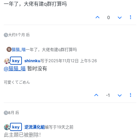
离线
一年了，大佬有建q群打算吗
0
大约1个月 后
猫猫_喵
一年了，大佬有建q群打算吗
猫
key
shinnku
写于
2025年11月12日 上午5:26
最后由 编辑
离线
@
猫猫_喵
暂时没有
可愛くてごめん
-1
8月 后
key
逆流漢化組
编写于
19天之前
最后由 编辑
离线
此主題已被删除！