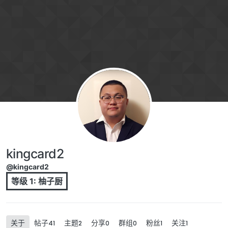
跳转至内容
kingcard2
@kingcard2
等级 1: 柚子厨
关于
帖子
主题
分享
群组
粉丝
关注
41
2
0
0
1
1