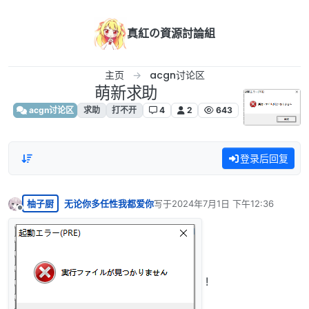
跳转至内容
真紅の資源討論組
主页
acgn讨论区
萌新求助
acgn讨论区
求助
打不开
4
2
643
登录后回复
柚子厨
无论你多任性我都爱你
写于
2024年7月1日 下午12:36
最后由 编辑
离线
!