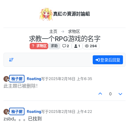
跳转至内容
真紅の資源討論組
主页
求物区
求教一个RPG游戏的名字
求物区
求助
2
1
294
登录后回复
柚子厨
floating
写于
2025年2月16日 上午6:35
F
最后由 编辑
离线
此主題已被删除！
0
柚子厨
floating
写于
2025年2月18日 上午4:22
F
最后由 编辑
离线
zsbd。。。已找到