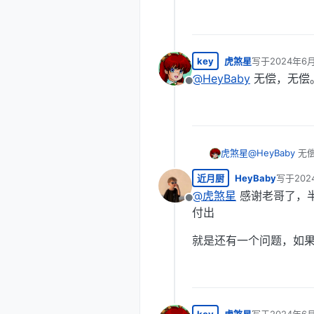
key
虎煞星
写于
2024年6月
最后由 编辑
@
HeyBaby
无偿，无偿
离线
虎煞星
@
HeyBaby
无
近月厨
HeyBaby
写于
202
最后由 
@
虎煞星
感谢老哥了，
离线
付出
就是还有一个问题，如