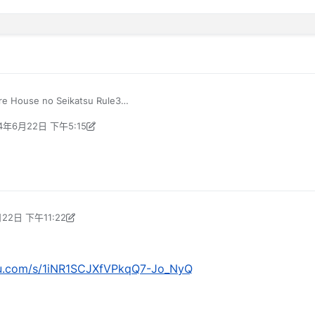
House no Seikatsu Rule3
アハウスの性活ルール3
4年6月22日 下午5:15
Tomoyuki
管理员，感谢你们的奉献，我自己在网上找了，只有修正后的，但这部又太戳我
eyBaby 编辑
2024年6月22日 下午12:40
、无修正版、无修正版
前面两部我都有了，恳请你们帮我找下，有偿（10～20）虽然很少，但也是
的，顺便看看有没有第4部有的话就更好（狂喜）
定
```
22日 下午11:22
 编辑
2024年6月22日 下午6:23
idu.com/s/1iNR1SCJXfVPkqQ7-Jo_NyQ