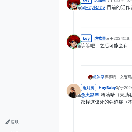
key
虎煞星
写于
2024年6月
最后由 编辑
@
HeyBaby
目前的话作
离线
key
虎煞星
写于
2024年6月
最后由 编辑
等等吧，之后可能会有
离线
虎煞星
等等吧，之后可
近月厨
HeyBaby
写于
202
最后由 
@
虎煞星
哈哈哈（天助
离线
都怪这该死的强迫症（
皮肤