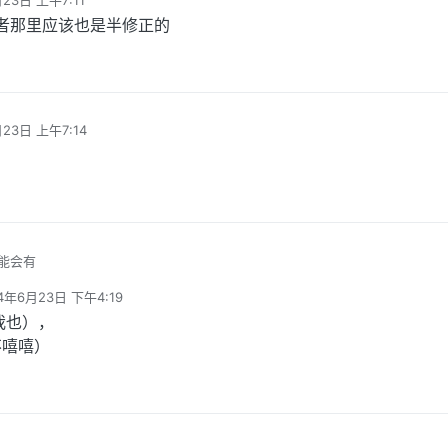
23日 上午7:11
者那里应该也是半修正的
23日 上午7:14
能会有
4年6月23日 下午4:19
编辑
我也），
不嘻嘻）