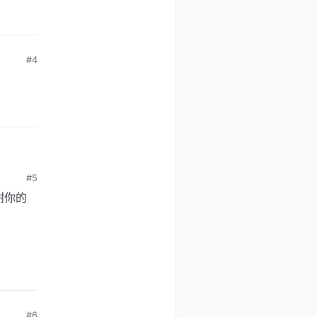
#4
#5
谢你的
#6