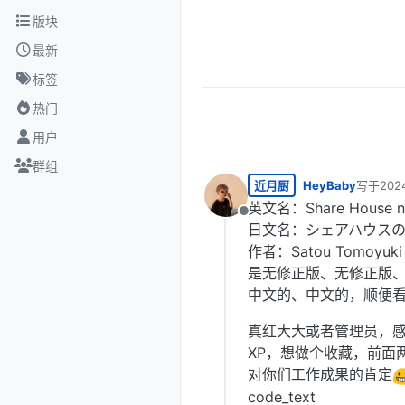
跳转至内容
版块
最新
标签
热门
用户
群组
近月厨
HeyBaby
写于
202
最后由 H
英文名：Share House no 
离线
日文名：シェアハウスの
作者：Satou Tomoyuki
是无修正版、无修正版
中文的、中文的，顺便看
真红大大或者管理员，
XP，想做个收藏，前面
对你们工作成果的肯定
code_text