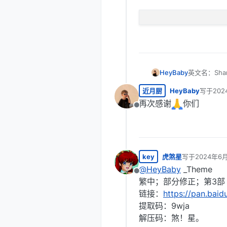
英文名：Share 
HeyBaby
日文名：シェ
近月厨
HeyBaby
写于
202
作者：Satou 
真红大大或者
最后由 H
是无修正版
想做个收藏，
再次感谢
你们
离线
中文的、中文
作成果的肯
code_text
key
虎煞星
写于
2024年6月
最后由 虎煞星
@
HeyBaby
_Theme
离线
繁中；部分修正；第3部
链接：
https://pan.ba
提取码：9wja
解压码：煞！星。