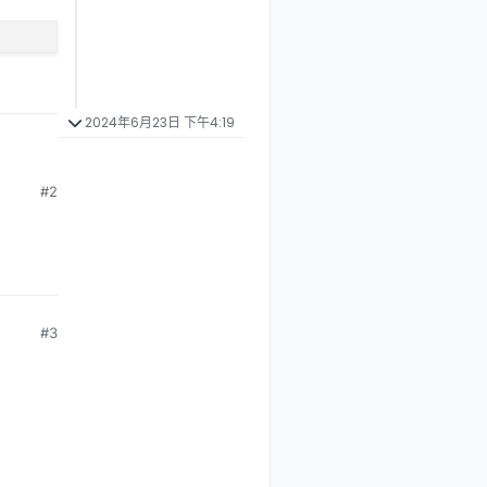
2024年6月23日 下午4:19
#2
XP，
对你们工
#3