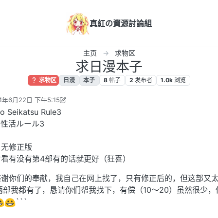
真紅の資源討論組
主页
求物区
求日漫本子
求物区
日漫
本子
8
帖子
2
发布者
1.0k
浏览
4年6月22日 下午5:15
eyBaby 编辑
2024年6月22日 下午12:37
Seikatsu Rule3
性活ルール3
、无修正版
看有没有第4部有的话就更好（狂喜）
感谢你们的奉献，我自己在网上找了，只有修正后的，但这部又
两部我都有了，恳请你们帮我找下，有偿（10～20）虽然很少，
```