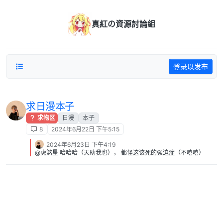
跳转至内容
真紅の資源討論組
登录以发布
求日漫本子
求物区
日漫
本子
8
2024年6月22日 下午5:15
2024年6月23日 下午4:19
@虎煞星 哈哈哈（天助我也）， 都怪这该死的强迫症（不嘻嘻）