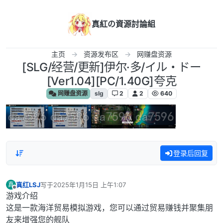
跳转至内容
真紅の資源討論組
主页
资源发布区
网赚盘资源
[SLG/经营/更新]伊尔·多/イル・ドー
[Ver1.04][PC/1.40G]夸克
网赚盘资源
slg
2
2
640
登录后回复
真红LSJ
写于
2025年1月15日 上午1:07
真
最后由 编辑
离线
游戏介绍
这是一款海洋贸易模拟游戏，您可以通过贸易赚钱并聚集朋
友来增强您的舰队