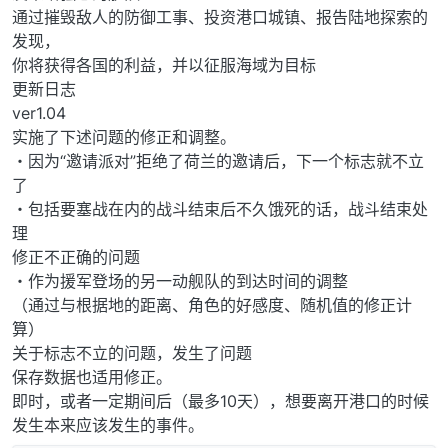
通过摧毁敌人的防御工事、投资港口城镇、报告陆地探索的
发现，
你将获得各国的利益，并以征服海域为目标
更新日志
ver1.04
实施了下述问题的修正和调整。
・因为“邀请派对”拒绝了荷兰的邀请后，下一个标志就不立
了
・包括要塞战在内的战斗结束后不久饿死的话，战斗结束处
理
修正不正确的问题
・作为援军登场的另一动舰队的到达时间的调整
（通过与根据地的距离、角色的好感度、随机值的修正计
算）
关于标志不立的问题，发生了问题
保存数据也适用修正。
即时，或者一定期间后（最多10天），想要离开港口的时候
发生本来应该发生的事件。