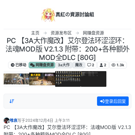
跳转至内容
真紅の資源討論組
主页
资源发布区
网赚盘资源
PC 【3A大作魔改】艾尔登法环涩涩环：
法魂MOD版 V2.1.3 附带：200+各种额外
MOD全DLC [80G]
已移动
网赚盘资源
3a大作
魔改
2
2
1.3k
登录后回复
唯哀
写于
2024年12月4日 上午3:11
最后由 编辑
离线
PC 【3A大作魔改】艾尔登法环涩涩环：法魂MOD版 V2.1.3
附带：200+各种额外MOD全DLC [80G]