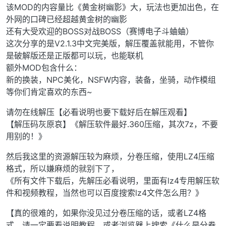
该MOD的内容量比《黄金树幽影》大，玩法也更加出色，在
外网的口碑已经超越黄金树的幽影
还有大受欢迎的BOSS对战BOSS（赛博电子斗蛐蛐）
这次分享的是V2.1.3中文完美版，解压覆盖就能用，不管你
是破解版还是正版都可以玩，也能联机
额外MOD包含什么：
新的换装，NPC美化，NSFW内容，装备，坐骑，动作模组
等你们肯定喜欢的东西~
请勿在线解压【必看说明也要下载好后在解压观看】
【解压码灰原哀】《解压软件最好.360压缩，其次7z，不要
用别的！》
然后我这里的资源解压较为麻烦，分卷压缩，使用LZ4压缩
格式，所以嫌麻烦的就别下了，
《所有文件下载后，先解压必看说明，里面有lz4专用解压软
件和视频教程，当然也可以百度搜索lz4文件怎么用？》
【真的很难的，如果你没见过分卷压缩的话，或者LZ4格
式，请一定要看说明教程，或者浏览器上搜索《什么是分卷