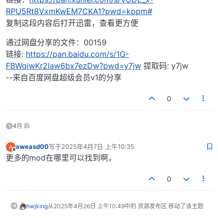
RPU5Rt8VxmKwEM7CKA1?pwd=kppm#
复制这段内容后打开迅雷，查看更方便
通过网盘分享的文件：00159
链接:
https://pan.baidu.com/s/1G-
FBWqiwKr2law6bx7ezDw?pwd=y7jw
提取码: y7jw
--来自百度网盘超级会员v1的分享
0
4月 后
aweasd00
写于
2025年4月7日 上午10:35
A
最后由 编辑
离线
更多的mod在哪里可以找到啊，
0
hwjking
从
2025年4月26日 上午10:49
中的 资源发布区 移动了该主题