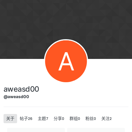
跳转至内容
A
aweasd00
@aweasd00
关于
帖子
主题
分享
群组
粉丝
关注
26
7
0
0
0
2