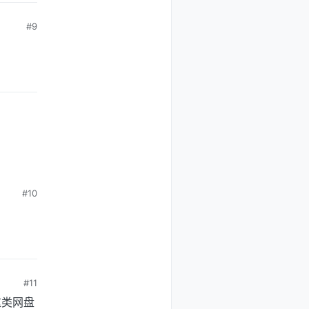
#9
#10
#11
这类网盘