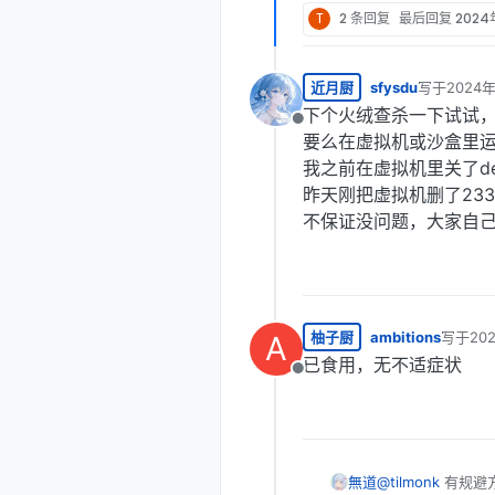
T
2 条回复
最后回复
2024
近月厨
sfysdu
写于
2024
最后由 sfy
下个火绒查杀一下试试，看
离线
要么在虚拟机或沙盒里
我之前在虚拟机里关了d
昨天刚把虚拟机删了23
不保证没问题，大家自
柚子厨
ambitions
写于
20
A
最后由 
已食用，无不适症状
离线
無道
@
tilmonk
有规避