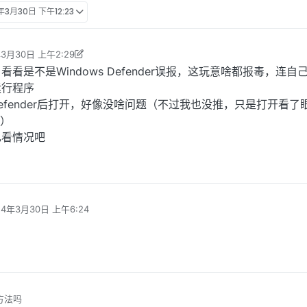
年3月30日 下午12:23
年3月30日 上午2:29
sdu 编辑
2024年3月29日 下午9:34
看是不是Windows Defender误报，这玩意啥都报毒，连自
运行程序
efender后打开，好像没啥问题（不过我也没推，只是打开看了
3）
己看情况吧
24年3月30日 上午6:24
编辑
方法吗