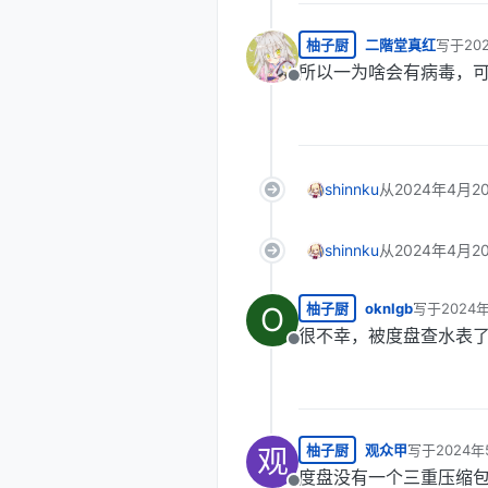
柚子厨
二階堂真红
写于
20
最后由 
所以一为啥会有病毒，
离线
shinnku
从
2024年4月2
shinnku
从
2024年4月2
柚子厨
oknlgb
写于
2024
O
最后由 编辑
很不幸，被度盘查水表
离线
柚子厨
观众甲
写于
2024年
观
最后由 编辑
度盘没有一个三重压缩