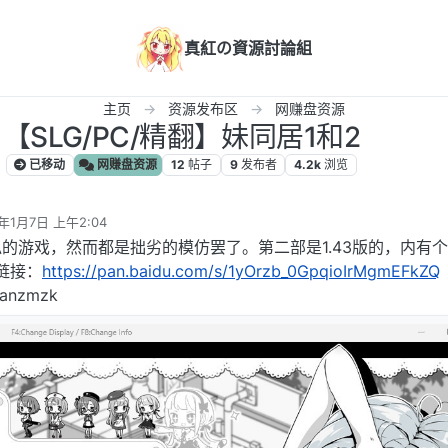
真紅の資源討論組
主页
资源发布区
网赚盘资源
【SLG/PC/精翻】妹同居1和2
已移动
网赚盘资源
12
帖子
9
发布者
4.2k
浏览
4年1月7日 上午2:04
辑
的游戏，然而都是拙劣的模仿罢了。第二部是1.43版的，内有
链接：
https://pan.baidu.com/s/1yOrzb_0GpqioIrMgmEFkZQ
nzmzk