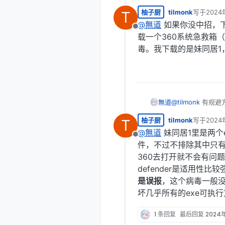
柚子厨
tilmonk
写于
2024
T
最后由 编
@
無道
如果你没中招，下
离线
载一个360系统急救箱（记
毒。我下载的是妹同居1
無道
@
tilmonk
有规避
柚子厨
tilmonk
写于
2024
T
最后由 编
@
無道
妹同居1里是两个e
离线
件，不过不排除其中只有
360去打开就不会有问
defender是适用性
是误报
，这个病毒一般
坏几乎所有的exe可执
1 条回复
最后回复
2024