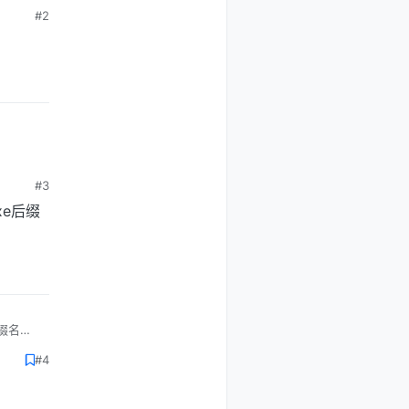
#2
#3
xe后缀
后缀名的
#4