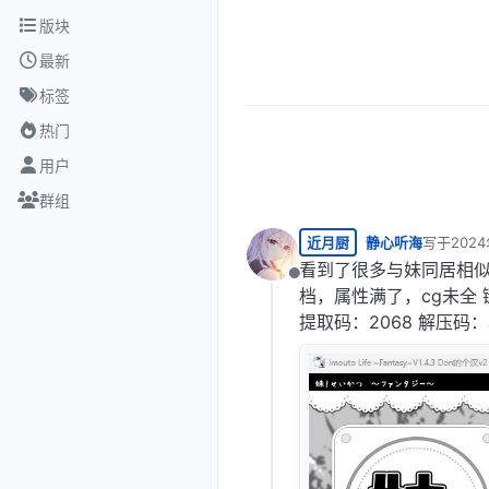
跳转至内容
版块
最新
标签
热门
用户
群组
近月厨
静心听海
写于
202
最后由 编
看到了很多与妹同居相似
离线
档，属性满了，cg未全 
提取码：2068 解压码：a