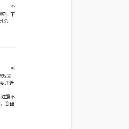
#7
啰嗦，下
工具杀
#8
游戏文
只要开着
。
注意不
性，会破