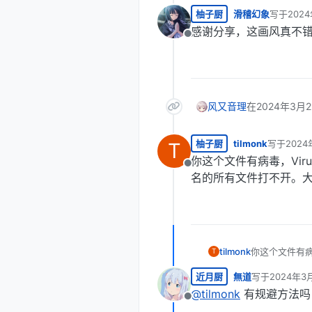
柚子厨
滑稽幻象
写于
202
最后由 编
感谢分享，这画风真不
离线
风又音理
在
2024年3月2
柚子厨
tilmonk
写于
2024
T
最后由 编
你这个文件有病毒，Virus
离线
名的所有文件打不开。
tilmonk
你这个文件有病毒
T
所有文件打不
近月厨
無道
写于
2024年3
最后由 编辑
@
tilmonk
有规避方法吗
离线