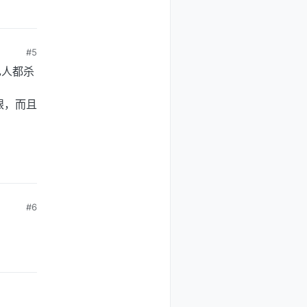
#5
己人都杀
眼，而且
#6