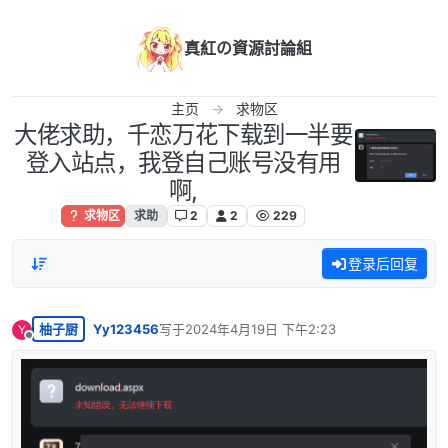
跳转至内容
真紅の資源討論組
主页
求物区
大佬求助，千恋万花下载到一半要
登入站点，我登自己账号没有用
啊,
求物区
求助
2
2
229
登录后回复
柚子厨
Yy123456
写于
2024年4月19日 下午2:23
Y
最后由 编辑
离线