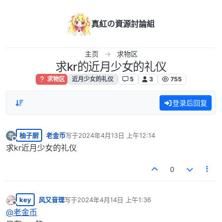
跳转至内容
真紅の資源討論組
主页
求物区
求kr的近月少女的礼仪
求物区
近月少女的礼仪
5
3
755
登录后回复
柚子厨
老金币
写于
2024年4月13日 上午12:14
老
最后由 编辑
离线
求kr近月少女的礼仪
0
key
风又音理
写于
2024年4月14日 上午1:36
最后由 编辑
离线
@
老金币