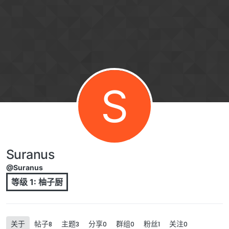
跳转至内容
S
Suranus
@Suranus
等级 1: 柚子厨
关于
帖子
主题
分享
群组
粉丝
关注
8
3
0
0
1
0