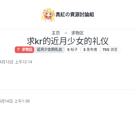
真紅の資源討論組
主页
求物区
求kr的近月少女的礼仪
求物区
近月少女的礼仪
5
帖子
3
发布者
755
浏览
4月13日 上午12:14
4月14日 上午1:36