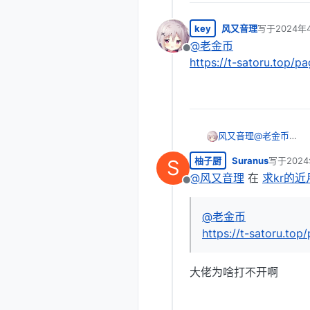
key
风又音理
写于
2024年
最后由 编辑
@
老金币
离线
https://t-satoru.top/pa
风又音理
@
老金币
https://t-sa
柚子厨
Suranus
写于
202
S
最后由 编
@
风又音理
在
求kr的
离线
@
老金币
https://t-satoru.top
大佬为啥打不开啊