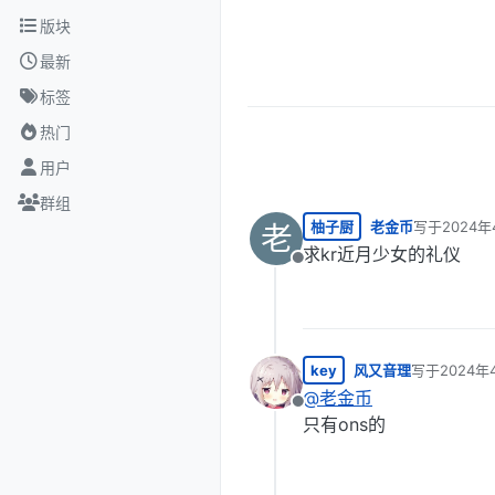
跳转至内容
版块
最新
标签
热门
用户
群组
柚子厨
老金币
写于
2024年
老
最后由 编辑
求kr近月少女的礼仪
离线
key
风又音理
写于
2024年
最后由 编辑
@
老金币
离线
只有ons的