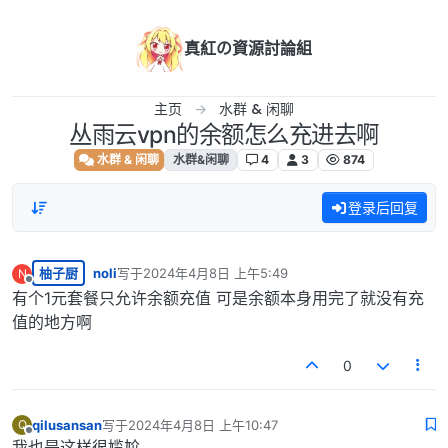
跳转至内容
真紅の資源討論組
主页
水群 & 闲聊
丛雨云vpn的余额怎么充进去啊
水群 & 闲聊
水群&闲聊
4
3
874
登录后回复
柚子厨
noli
写于
2024年4月8日 上午5:49
N
最后由 编辑
离线
有个1元套餐只允许余额充值 可是余额本身用完了就没有充
值的地方啊
0
qilusansan
写于
2024年4月8日 上午10:47
Q
最后由 编辑
离线
我也是这样很尴尬