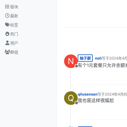
跳转至内容
版块
最新
标签
热门
用户
群组
柚子厨
noli
写于
2024年4
N
最后由 编辑
有个1元套餐只允许余额
离线
qilusansan
写于
2024年4月8
Q
最后由 编辑
我也是这样很尴尬
离线