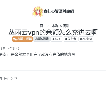
真紅の資源討論組
主页
水群 & 闲聊
丛雨云vpn的余额怎么充进去啊
水群 & 闲聊
水群&闲聊
4
帖子
3
发布者
875
浏览
月8日 上午5:49
充值 可是余额本身用完了就没有充值的地方啊
日 上午10:47