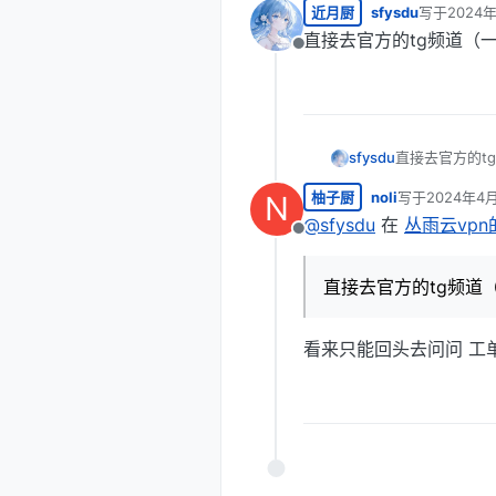
近月厨
sfysdu
写于
2024
最后由 编辑
直接去官方的tg频道（
离线
sfysdu
直接去官方的t
柚子厨
noli
写于
2024年4月
N
最后由 编辑
@
sfysdu
在
丛雨云vp
离线
直接去官方的tg频道
看来只能回头去问问 工