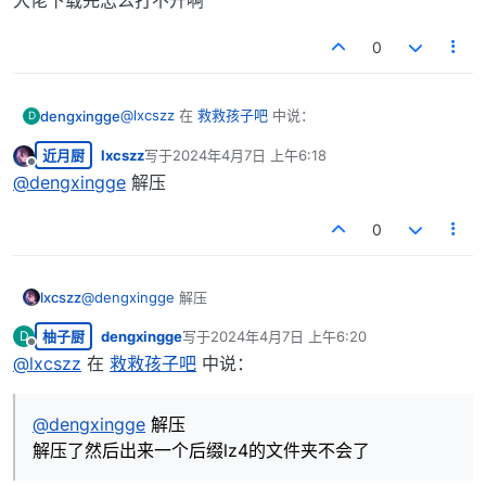
大佬下载完怎么打不开啊
0
@
lxcszz
在
救救孩子吧
中说：
dengxingge
D
近月厨
lxcszz
写于
2024年4月7日 上午6:18
最后由 编辑
离线
@
dengxingge
pc
@
dengxingge
解压
0
大佬下载完怎么打不开啊
lxcszz
@
dengxingge
解压
柚子厨
dengxingge
写于
2024年4月7日 上午6:20
D
最后由 编辑
离线
@
lxcszz
在
救救孩子吧
中说：
@
dengxingge
解压
解压了然后出来一个后缀lz4的文件夹不会了