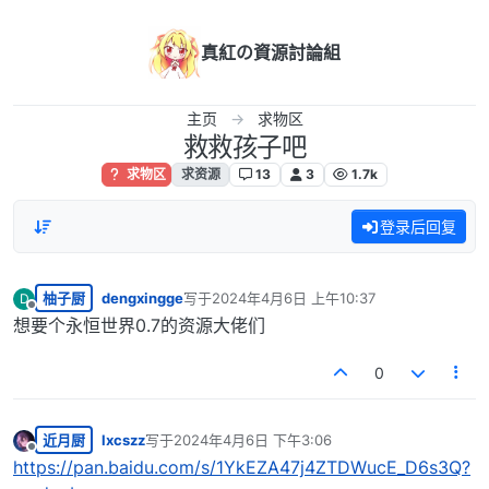
跳转至内容
真紅の資源討論組
主页
求物区
救救孩子吧
求物区
求资源
13
3
1.7k
登录后回复
柚子厨
dengxingge
写于
2024年4月6日 上午10:37
D
最后由 编辑
离线
想要个永恒世界0.7的资源大佬们
0
近月厨
lxcszz
写于
2024年4月6日 下午3:06
最后由 编辑
离线
https://pan.baidu.com/s/1YkEZA47j4ZTDWucE_D6s3Q?