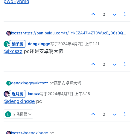
pwd=ybmq
0
lxcszz
https://pan.baidu.com/s/1YkEZA47j4ZTDWucE_D6s3Q?
pwd=ybmq
柚子厨
dengxingge
写于
2024年4月7日 上午1:11
D
最后由 编辑
离线
@
lxcszz
pc还是安卓啊大佬
0
dengxingge
@
lxcszz
pc还是安卓啊大佬
D
近月厨
lxcszz
写于
2024年4月7日 上午3:15
最后由 编辑
离线
@
dengxingge
pc
D
2 条回复
0
lxcszz
@
dengxingge
pc