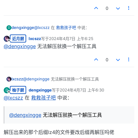
0
@
lxcszz
在
救救孩子吧
中说：
dengxingge
D
近月厨
lxcszz
写于
2024年4月7日 上午6:25
最后由 编辑
离线
@
dengxingge
解压
@
dengxingge
无法解压就换一个解压工具
解压了然后出来一个后缀lz4的文件夹不会了
0
lxcszz
@
dengxingge
无法解压就换一个解压工具
柚子厨
dengxingge
写于
2024年4月7日 上午6:30
D
最后由 编辑
离线
@
lxcszz
在
救救孩子吧
中说：
@
dengxingge
无法解压就换一个解压工具
解压出来的那个后缀lz4的文件要改后缀再解压吗佬