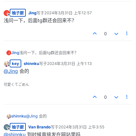
柚子厨
Jing
写于
2024年3月31日 上午12:57
J
最后由 编辑
离线
浅问一下，后面tg群还会回来不？
0
Jing
浅问一下，后面tg群还会回来不？
J
key
shinnku
写于
2024年3月31日 上午1:13
最后由 编辑
离线
@
Jing
会的
可愛くてごめん
0
shinnku
@
Jing
会的
柚子厨
Van Brando
写于
2024年3月31日 上午3:55
V
最后由 编辑
离线
@
shinnku
到时候直接发在网站里吗