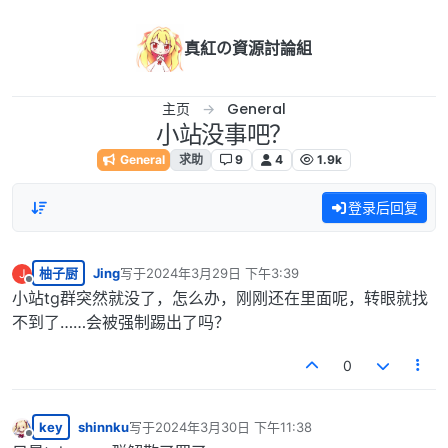
跳转至内容
真紅の資源討論組
主页
General
小站没事吧？
General
求助
9
4
1.9k
登录后回复
柚子厨
Jing
写于
2024年3月29日 下午3:39
J
最后由 编辑
离线
小站tg群突然就没了，怎么办，刚刚还在里面呢，转眼就找
不到了……会被强制踢出了吗？
0
key
shinnku
写于
2024年3月30日 下午11:38
最后由 编辑
离线