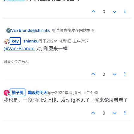
0
Van Brando
@
shinnku
到时候直接发在网站里吗
V
key
shinnku
写于
2024年4月1日 上午7:57
最后由 编辑
离线
@
Van-Brando
对, 和原来一样
可愛くてごめん
0
柚子厨
黯淡的明天
写于
2024年4月5日 上午4:45
黯
最后由 编辑
离线
我也是，一段时间没上线，发现tg不见了，就来论坛看看了
0