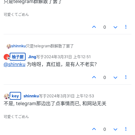
只是telegram群解散了罢了
可愛くてごめん
0
shinnku
只是telegram群解散了罢了
柚子厨
Jing
写于
2024年3月31日 上午12:51
J
最后由 编辑
离线
@
shinnku
为啥呀，真红姐，是有人不老实？
0
key
shinnku
写于
2024年3月31日 上午12:53
最后由 编辑
离线
不是, telegram那边出了点事情而已, 和网站无关
可愛くてごめん
0