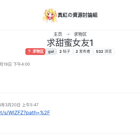
真紅の資源討論組
主页
求物区
求甜蜜女友1
求物区
gal
2
帖子
2
发布者
532
浏览
月19日 下午4:00
4年3月20日 上午5:47
编辑
net/s/WlZFZ?path=%2F