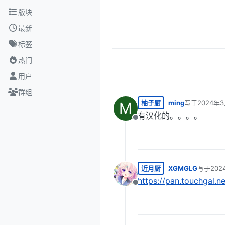
跳转至内容
版块
最新
标签
热门
用户
群组
柚子厨
ming
写于
2024年3
M
最后由 编辑
有汉化的。。。。
离线
近月厨
XGMGLG
写于
202
最后由 
https://pan.touchgal.
离线