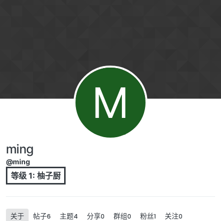
跳转至内容
M
ming
@ming
等级 1: 柚子厨
关于
帖子
主题
分享
群组
粉丝
关注
6
4
0
0
1
0