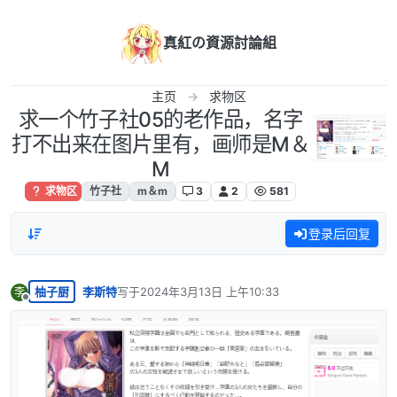
跳转至内容
真紅の資源討論組
主页
求物区
求一个竹子社05的老作品，名字
打不出来在图片里有，画师是M＆
M
求物区
竹子社
m＆m
3
2
581
登录后回复
柚子厨
李斯特
写于
2024年3月13日 上午10:33
李
最后由 编辑
离线