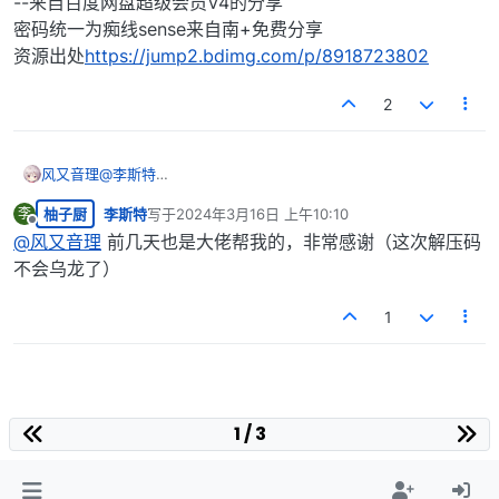
--来自百度网盘超级会员V4的分享
密码统一为痴线sense来自南+免费分享
资源出处
https://jump2.bdimg.com/p/8918723802
2
风又音理
@
李斯特
链接：
柚子厨
李斯特
写于
2024年3月16日 上午10:10
李
https://pan.baidu.com/s/1nwImHXS0jF8drp1rtdWPww
最后由 编辑
离线
?pwd=0721
@
风又音理
前几天也是大佬帮我的，非常感谢（这次解压码
提取码：0721
不会乌龙了）
--来自百度网盘超级会员V4的分享
密码统一为痴线sense来自南+免费分享
1
资源出处
https://jump2.bdimg.com/p/8918723802
1 / 3