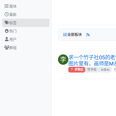
跳转至内容
版块
最新
标签
热门
全部板块
用户
群组
求一个竹子社05的
李
图片里有，画师是M
2
求物区
竹子社
m＆m