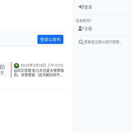
登录
没有帐号？
注册
登录以发布
登录或注册以进行搜索。
81
2024年3月16日 上午10:10
李
@风又音理 前几天也是大佬帮我
浏览
的，非常感谢（这次解压码不会
乌龙了）