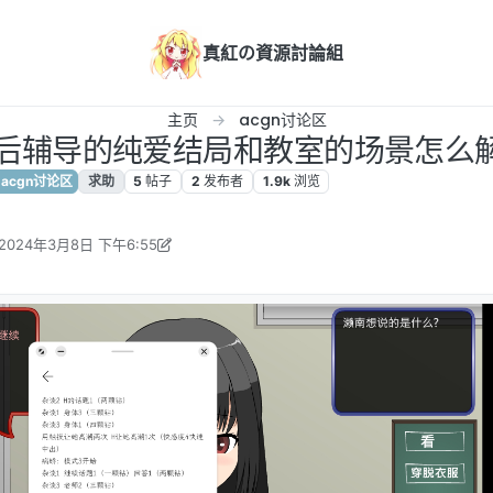
真紅の資源討論組
主页
acgn讨论区
课后辅导的纯爱结局和教室的场景怎么
acgn讨论区
求助
5
帖子
2
发布者
1.9k
浏览
2024年3月8日 下午6:55
 hachiroku8620 编辑
2024年3月8日 下午1:36