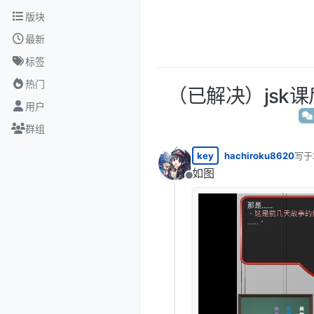
跳转至内容
版块
最新
标签
热门
（已解决）jsk
用户
群组
key
hachiroku8620
写于
最后由
如图
离线