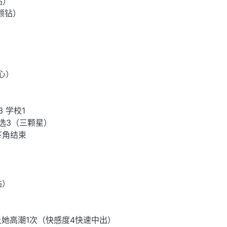
钻）
颗钻）
心）
3 学校1
选3（三颗星）
下角结束
钻）
让她高潮1次（快感度4快速中出）