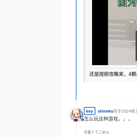
还是按照攻略来，4
key
shinnku
写于
2024年
最后由 编辑
怎么玩这种游戏，，，
离线
可愛くてごめん