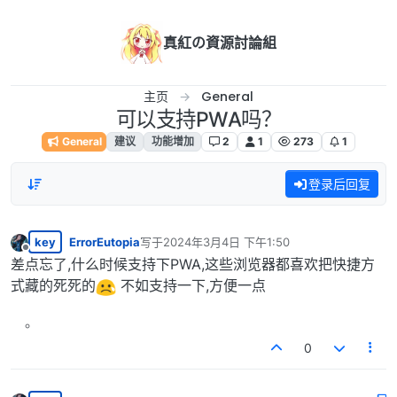
跳转至内容
真紅の資源討論組
主页
General
可以支持PWA吗？
General
建议
功能增加
2
1
273
1
登录后回复
key
ErrorEutopia
写于
2024年3月4日 下午1:50
最后由 编辑
离线
差点忘了,什么时候支持下PWA,这些浏览器都喜欢把快捷方
式藏的死死的
不如支持一下,方便一点
0