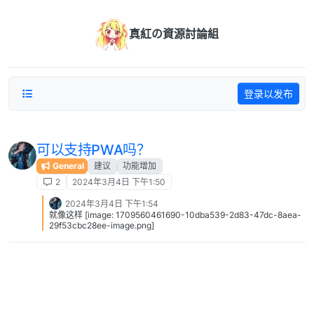
跳转至内容
真紅の資源討論組
登录以发布
可以支持PWA吗？
General
建议
功能增加
2
2024年3月4日 下午1:50
2024年3月4日 下午1:54
就像这样 [image: 1709560461690-10dba539-2d83-47dc-8aea-
29f53cbc28ee-image.png]