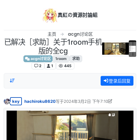
跳转至内容
真紅の資源討論組
主页
acgn讨论区
已解决［求助］关于1room手机
版的全cg
acgn讨论区
1room
求助
2
1
445
登录后回复
key
hachiroku8620
写于
2024年3月2日 下午7:10
最后由 hachiroku8620 编辑
2024年3月2日 下
离线