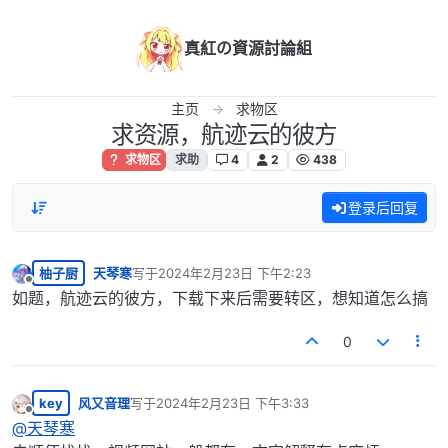
跳转至内容
真紅の資源討論組
主页
求物区
求资源，航迹云的彼方
求物区
求助
4
2
438
登录后回复
柚子厨
天琴寒
写于
2024年2月23日 下午2:23
最后由 编辑
离线
如题，航迹云的彼方，下载下来后需要转区，想知道怎么搞
0
key
风又音理
写于
2024年2月23日 下午3:33
最后由 编辑
离线
@
天琴寒