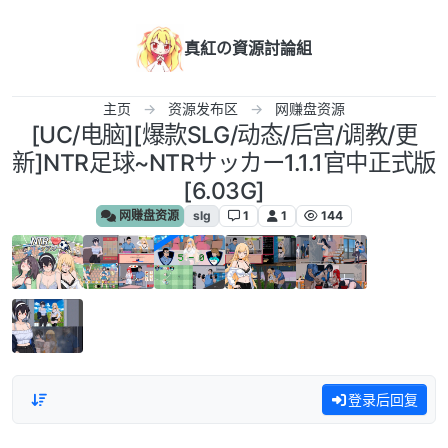
跳转至内容
真紅の資源討論組
主页
资源发布区
网赚盘资源
[UC/电脑][爆款SLG/动态/后宫/调教/更
新]NTR足球~NTRサッカー1.1.1官中正式版
[6.03G]
网赚盘资源
slg
1
1
144
登录后回复