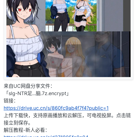
来自UC网盘分享文件：
「slg-NTR足...脑.7z.encrypt」
链接：
https://drive.uc.cn/s/860fc9ab4f7f4?public=1
上传下载快，支持原画播放和云解压，可电视投屏。点击链
接立刻保存。
解压教程-新人必看：