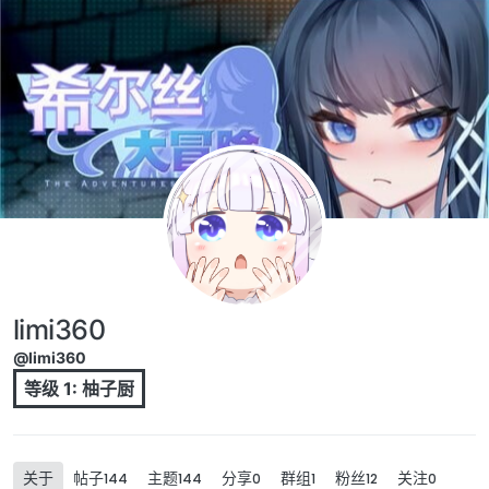
跳转至内容
limi360
@limi360
等级 1: 柚子厨
关于
帖子
主题
分享
群组
粉丝
关注
144
144
0
1
12
0