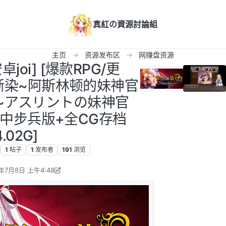
真紅の資源討論組
主页
资源发布区
网赚盘资源
安卓joi] [爆款RPG/更
影色渐染~阿斯林顿的妹神官
~アスリントの妹神官
C 官中步兵版+全CG存档
4.02G]
1
帖子
1
发布者
191
浏览
年7月8日 上午4:48
i360 编辑
2026年7月7日 下午11:51