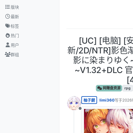
跳转至内容
版块
最新
标签
热门
[UC] [电脑] [
用户
新/2D/NTR]
群组
影に染まりゆく
~V1.32+DL
[
网赚盘资源
rpg
柚子厨
limi360
写于
2026
最后由 lim
离线