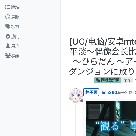
跳转至内容
版块
最新
标签
热门
[UC/电脑/安卓mto
用户
平淡～偶像会长
群组
～ひらだん ～
ダンジョンに放り込
网赚盘资源
rpg
柚子厨
limi360
写于
2026
最后由 lim
离线