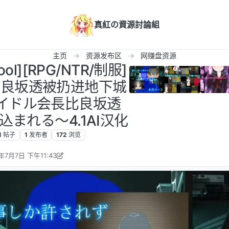
真紅の資源討論組
主页
资源发布区
网赚盘资源
ol][RPG/NTR/制服]
比良坂透被扔进地下城
アイドル会長比良坂透
まれる～4.1AI汉化
1
帖子
1
发布者
172
浏览
年7月7日 下午11:43
i360 编辑
2026年7月7日 下午6:44