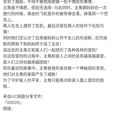
受到了威胁，不得不被他指使做一些不情愿的事情…
主角虽不情愿，但别无选择~与此同时，主角跟妈妈在一次
旅行的时候，乘坐的飞机意外的被导弹击落，掉落到一个荒
岛上。
两人在岛上遇到了危机，最后还是在两人的协作下化险为
夷！
同时他们还认识了后来被妈妈认作干女儿的坎迪斯…在坎迪
斯的帮助下和妈妈终于逃了出去！
逃出去的主角又和家人们一起经历了各种各样的冒险！
在这些冒险的过程中，主角和家人之间的关系越来越紧密，
家人们之间也越来越团结！
但在最近的故事中，主角爸爸的身份被一个神秘组织发现，
他们对主角的家庭产生了威胁！
为了守护家人的平安，主角只能再次和家人踏上冒险的旅
程…
来自UC网盘分享文件：
「00026」
链接：