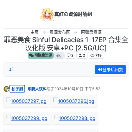
跳转至内容
真紅の資源討論組
主页
资源发布区
网赚盘资源
罪恶美食 Sinful Delicacies 1-17EP 合集全
汉化版 安卓+PC [2.5G/UC]
网赚盘资源
slg
2
2
719
登录后回复
柚子厨
东鹏大饮料
写于
2024年10月10日 下午5:53
东
最后由 编辑
离线