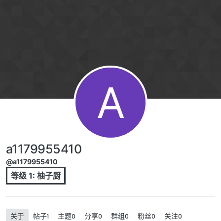
跳转至内容
A
a1179955410
@a1179955410
等级 1: 柚子厨
关于
帖子
主题
分享
群组
粉丝
关注
1
0
0
0
0
0