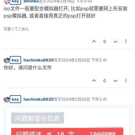
key
shinnku
写于
2024年2月18日 下午5:55
最后由 编辑
离线
iso文件一般要配合模拟器打开, 比如psp就需要网上先安装
psp模拟器, 或者直接用真正的psp打开就好
可愛くてごめん
0
key
hachiroku8620
写于
2024年2月20日 下午2:41
最后由 编辑
离线
你好，请问是什么文件
0
key
hachiroku8620
写于
2024年2月20日 下午2:41
最后由 编辑
离线