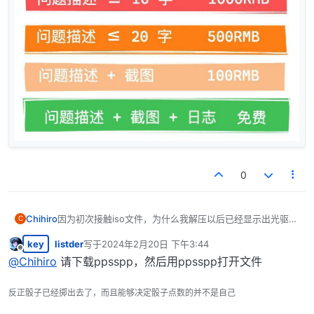
0
Chihiro
因为初次接触iso文件，为什么我解压以后已经显示出光驱，
C
但是点进去并没有安装的exe文件或者是其他打开的端口，
key
listder
写于
2024年2月20日 下午3:44
求大佬解答
最后由 编辑
离线
@
Chihiro
请下载ppsspp，然后用ppsspp打开文件
反正骰子已经掷出去了，而且能够决定骰子点数的并不是自己