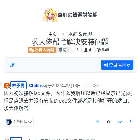
跳转至内容
真紅の資源討論組
主页
水群 & 闲聊
求大佬帮忙解决安装问题
水群 & 闲聊
求助
5
4
548
登录后回复
柚子厨
Chihiro
写于
2024年2月18日 上午2:37
C
最后由 编辑
离线
因为初次接触iso文件，为什么我解压以后已经显示出光驱，
但是点进去并没有安装的exe文件或者是其他打开的端口，
求大佬解答
1 条回复
0