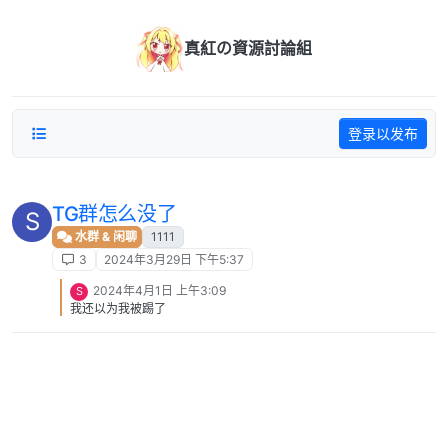
跳转至内容
真紅の資源討論組
登录以发布
TG群怎么没了
S
水群 & 闲聊
1111
3
2024年3月29日 下午5:37
2024年4月1日 上午3:09
S
我还以为我被踢了