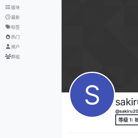
跳转至内容
版块
最新
标签
热门
用户
群组
S
saki
@sakiru2
等级 1: