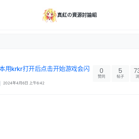
真紅の資源討論組
kr版本用krkr打开后点击开始游戏会闪
0
5
7
赞同
帖子
2024年4月6日 上午6:42