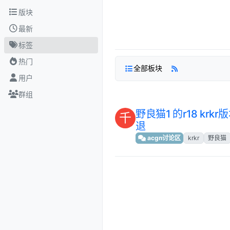
跳转至内容
版块
最新
标签
热门
全部板块
用户
群组
野良猫1 的r18 kr
千
退
acgn讨论区
krkr
野良猫