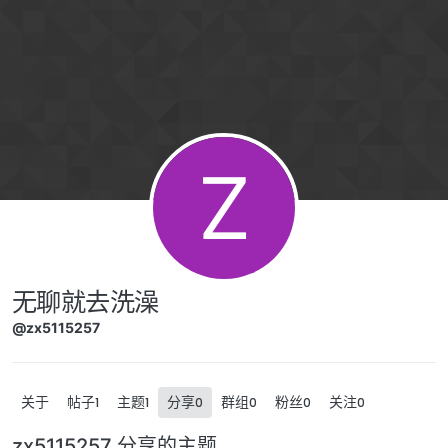
跳转至内容
Z
无聊就去洗澡
@zx5115257
关于
帖子
主题
分享
群组
粉丝
关注
1
1
0
0
0
0
zx5115257 分享的主题