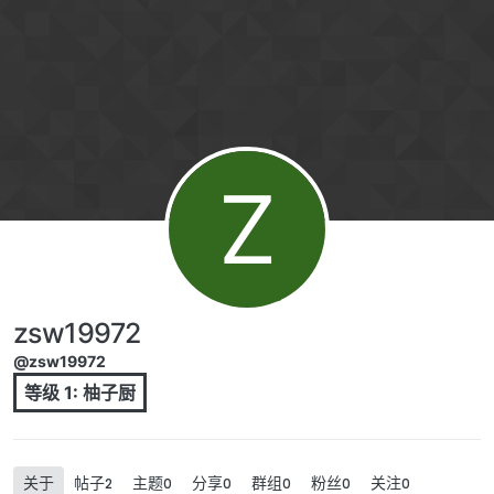
跳转至内容
Z
zsw19972
@zsw19972
等级 1: 柚子厨
关于
帖子
主题
分享
群组
粉丝
关注
2
0
0
0
0
0